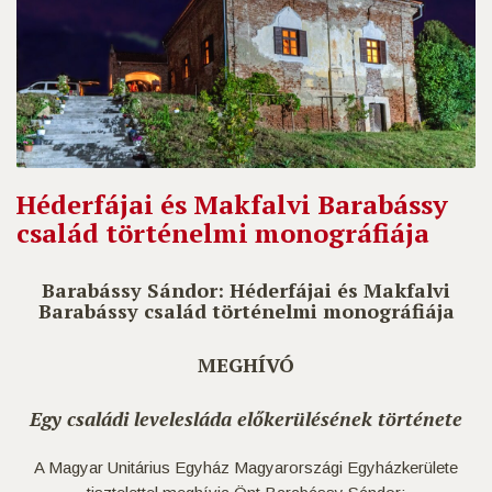
Héderfájai és Makfalvi Barabássy
család történelmi monográfiája
Barabássy Sándor: Héderfájai és Makfalvi
Barabássy család történelmi monográfiája
MEGHÍVÓ
Egy családi levelesláda előkerülésének története
A Magyar Unitárius Egyház Magyarországi Egyházkerülete