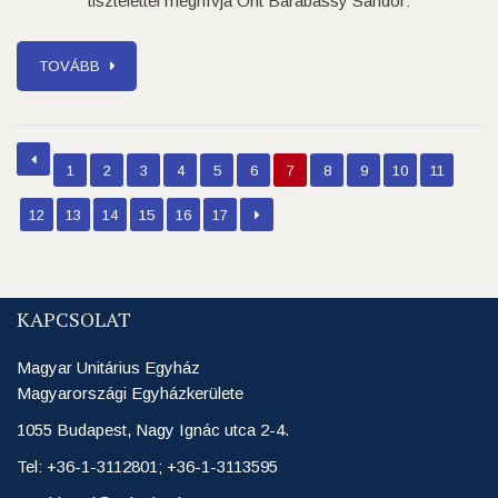
tisztelettel meghívja Önt Barabássy Sándor:
TOVÁBB
1
2
3
4
5
6
7
8
9
10
11
12
13
14
15
16
17
KAPCSOLAT
Magyar Unitárius Egyház
Magyarországi Egyházkerülete
1055 Budapest, Nagy Ignác utca 2-4.
Tel: +36-1-3112801; +36-1-3113595