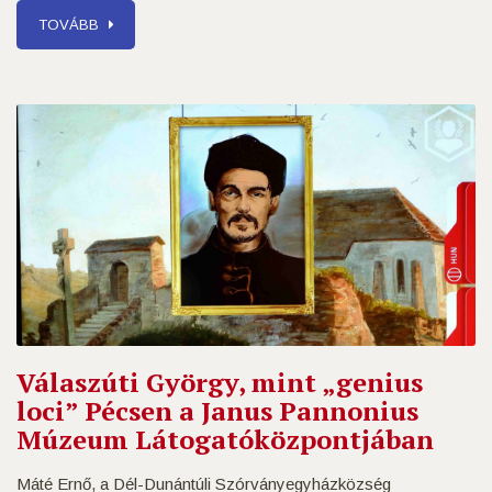
TOVÁBB
Válaszúti György, mint „genius
loci” Pécsen a Janus Pannonius
Múzeum Látogatóközpontjában
Máté Ernő, a Dél-Dunántúli Szórványegyházközség