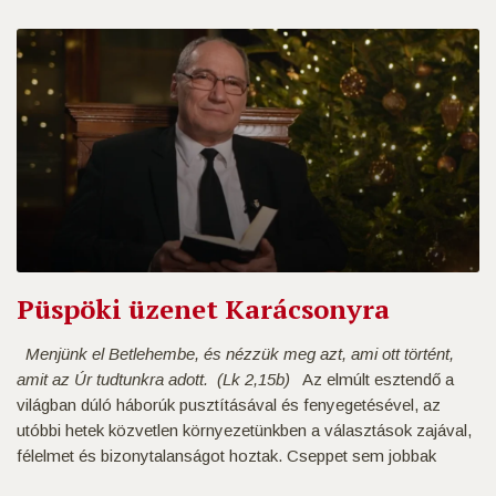
Püspöki üzenet Karácsonyra
Menjünk el Betlehembe, és nézzük meg azt, ami ott történt,
amit az Úr tudtunkra adott.
(Lk 2,15b)
Az elmúlt esztendő a
világban dúló háborúk pusztításával és fenyegetésével, az
utóbbi hetek közvetlen környezetünkben a választások zajával,
félelmet és bizonytalanságot hoztak. Cseppet sem jobbak