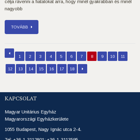
célja rávenni a fiatalokat arra, hogy minél gyakrabban és minél
nagyobb
TOVÁBB
1
2
3
4
5
6
7
8
9
10
11
12
13
14
15
16
17
18
KAPCSOLAT
Magyar Unitárius Egyház
Magyarországi Egyházkerülete
1055 Budapest, Nagy Ignác utca 2-4.
Tel: +36-1-3112801; +36-1-3113595