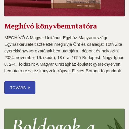
Meghívó könyvbemutatóra
MEGHÍVÓ A Magyar Unitárius Egyház Magyarországi
Egyházkerülete tisztelettel meghívja Önt és családját Tóth Zita
gyerekkönyvsorozatának bemutatójára. Időpont és helyszín:
2024. november 19. (kedd), 18 óra, 1055 Budapest, Nagy Ignác
u. 2-4., földszint A Magyar Országház épületét gyereknyelven
bemutató rézvitéz könyvek írójával Elekes Botond főgondnok
TOVÁBB