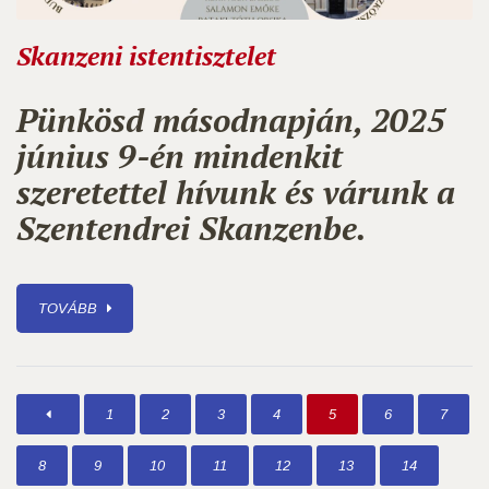
Skanzeni istentisztelet
Pünkösd másodnapján, 2025
június 9-én mindenkit
szeretettel hívunk és várunk a
Szentendrei Skanzenbe.
TOVÁBB
1
2
3
4
5
6
7
8
9
10
11
12
13
14