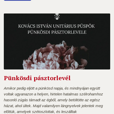
Pünkösdi pásztorlevél
Amikor pedig eljött a pünkösd napja, és mindnyájan együtt
voltak ugyanazon a helyen, hirtelen hatalmas szélrohamhoz
hasonló zúgás támadt az égből, amely betöltötte az egész
házat, ahol ültek. Majd valamilyen lángnyelvek jelentek meg
előttük, amelyek szétoszlottak, és leszálltak