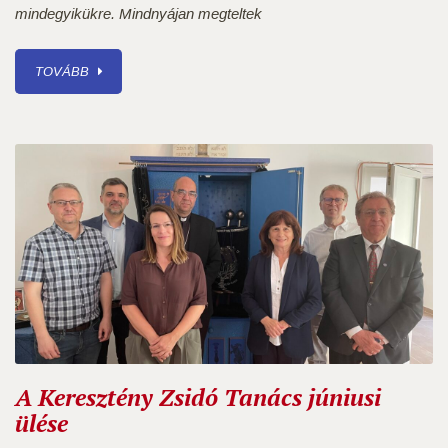
mindegyikükre. Mindnyájan megteltek
TOVÁBB
A Keresztény Zsidó Tanács júniusi
ülése