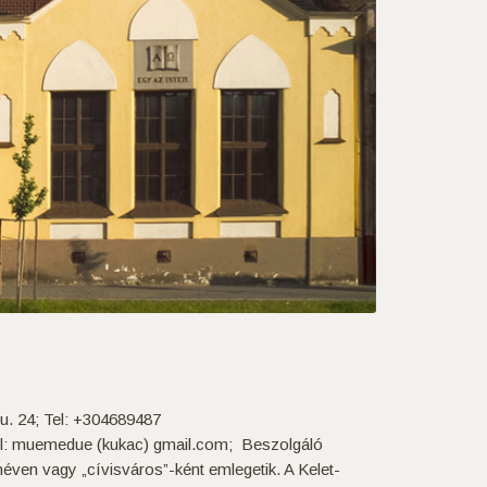
. 24; Tel: +304689487
il: muemedue (kukac) gmail.com; Beszolgáló
néven vagy „cívisváros”-ként emlegetik. A Kelet-