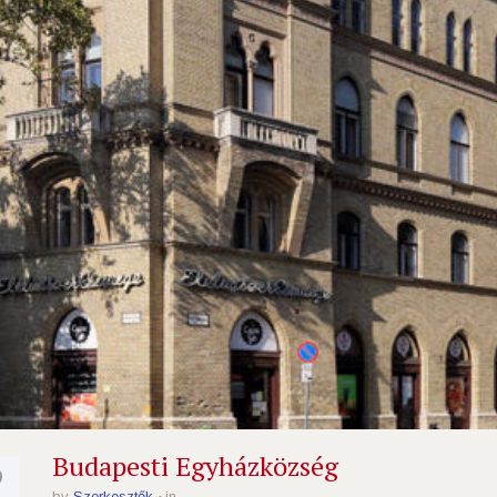
5
Budapesti Egyházközség
by
Szerkesztők
in