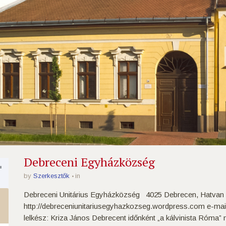
4
Debreceni Egyházközség
by
Szerkesztők
in
Debreceni Unitárius Egyházközség 4025 Debrecen, Hatvan u
http://debreceniunitariusegyhazkozseg.wordpress.com e-ma
lelkész: Kriza János Debrecent időnként „a kálvinista Róma” 