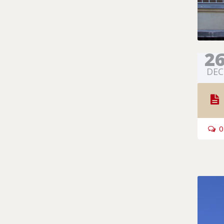
2
DEC
0