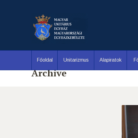
Főoldal
Unitarizmus
Alapiratok
Fő
Archive