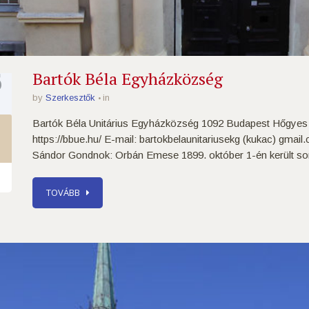
6
Bartók Béla Egyházközség
by
Szerkesztők
in
Bartók Béla Unitárius Egyházközség 1092 Budapest Hőgyes E
https://bbue.hu/ E-mail: bartokbelaunitariusekg (kukac) gmail
Sándor Gondnok: Orbán Emese 1899. október 1-én került sor 
TOVÁBB